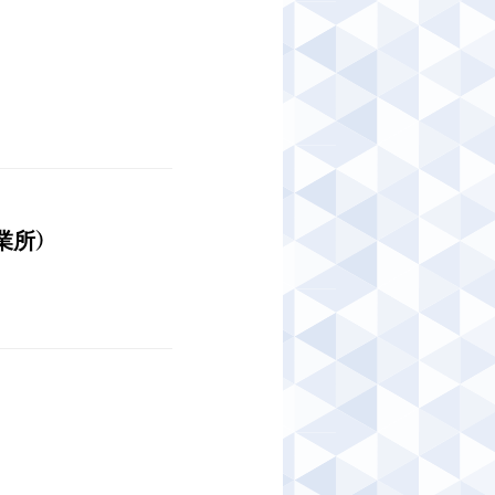
）
業所）