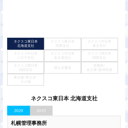
ネクスコ東日本
ネクスコ東日本
ネクスコ中日本
北海道支社
関東支社
東京支社
ネクスコ中日本
ネクスコ中日本
ネクスコ西日本
八王子支社
名古屋支社
関西支社
ネクスコ西日本
首都高・
国土交通省
四国支社
名古屋・阪神高速
東京都・県土木・
その他
ネクスコ東日本 北海道支社
2020
2019
札幌管理事務所