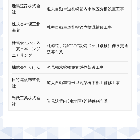
鹿島道路株式会
道央自動車道札幌管内車線区分柵設置工事
社
株式会社保工北
札樽自動車道札幌管内標識補修工事
海道
株式会社ネクス
札樽道手稲ICETC設備12ケ月点検に伴う交通
コ東日本エンジ
誘導作業
ニアリング
株式会社りけん
滝見橋水管橋添官製作架設工事
日特建設株式会
道央自動車道米里高架橋下部工補修工事
社
尚武工業株式会
岩見沢管内（南地区）維持修繕作業
社
尚武工業株式会
令和2年雪捨場作業
社
ドーピー建設工
道央自動車道千歳IC橋（ロッキング橋脚）耐