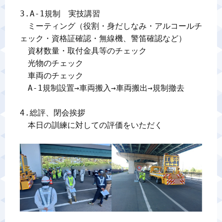
3.A-1規制　実技講習

　ミーティング（役割・身だしなみ・アルコールチ
ェック・資格証確認・無線機、警笛確認など）

　資材数量・取付金具等のチェック

　光物のチェック

　車両のチェック

　A-1規制設置→車両搬入→車両搬出→規制撤去

4.総評、閉会挨拶

　本日の訓練に対しての評価をいただく
