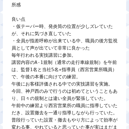
所感

良い点

・仮テーパー時、発炎筒の位置が少しズレていた
が、それに気づき直していた

・全員が指差呼称が出来ている中、職員の後方監視
毎年行われる実技講習に参加。

講習内容のA-1規制（通常の走行車線規制）を午前
は、監督1名と当社5名+指導員（西宮営業所職員）
で、午後の本番に向けての練習。

午後にお客様評価される中での実技講習を実施。

今回、神戸西のみで行うのは初めてということもあ
り、日々の規制とは違い全員が緊張していた。

午前中の練習より西宮営業所の職員に指導していた
だき、設置撤去を一通り指導しながら行っていた。

普段行っていた設置・撤去もやり方によって効率が
変わる事、やれていると思っていた事が実はまだま