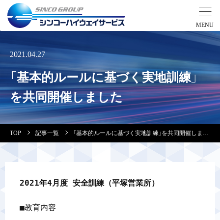
事業紹介
2021.04.27
「基本的ルールに基づく実地訓練」
営業拠点
を共同開催しました
会社案内・実績紹介
TOP
記事一覧
「基本的ルールに基づく実地訓練」を共同開催しました
安全教育
会社情報
2021年4月度 安全訓練（平塚営業所）
採用情報
■教育内容
