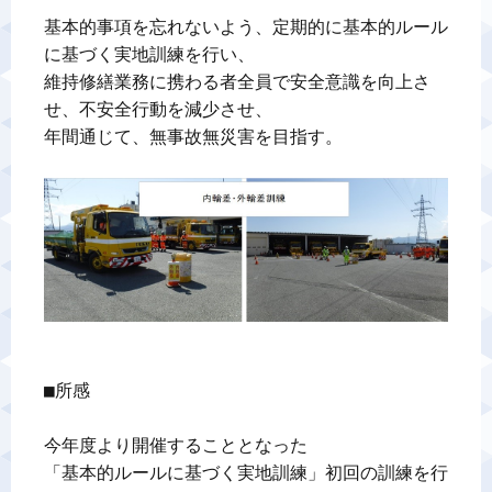
基本的事項を忘れないよう、定期的に基本的ルール
警備業標識
に基づく実地訓練を行い、

維持修繕業務に携わる者全員で安全意識を向上さ
反社会的勢力排除宣言
せ、不安全行動を減少させ、

年間通じて、無事故無災害を目指す。

カスタマーハラスメントに対する基本方針
プライバシーポリシー
お問い合わせ
■所感

今年度より開催することとなった

「基本的ルールに基づく実地訓練」初回の訓練を行