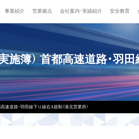
事業紹介
営業拠点
会社案内・実績紹介
安全教育
実施簿） 首都高速道路・羽田
都高速道路・羽田線下り線右A規制（港北営業所）