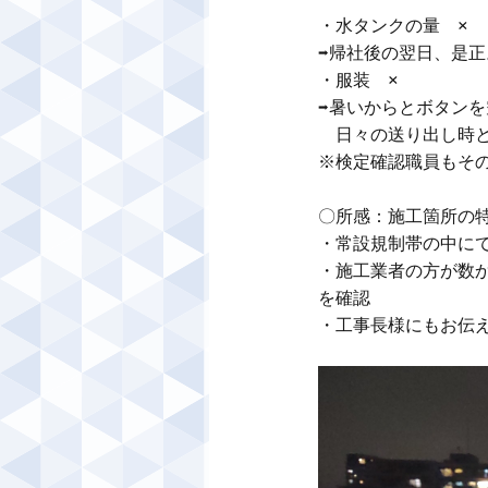
・水タンクの量　×

➡帰社後の翌日、是正
・服装　×

➡暑いからとボタンを
　日々の送り出し時と
※検定確認職員もその
〇所感：施工箇所の特
・常設規制帯の中にて
・施工業者の方が数
を確認

・工事長様にもお伝