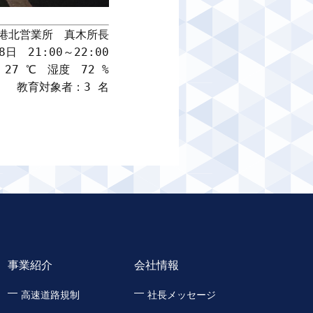
港北営業所　真木所長

日　21:00～22:00

7 ℃　湿度　72 %

教育対象者：3 名
事業紹介
会社情報
高速道路規制
社長メッセージ