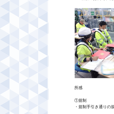
所感

①規制

・規制手引き通りの規