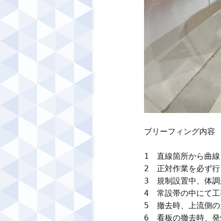
ブリーフィング内容

1　直線箇所から曲線
2　正対作業を必ず行
3　規制設置中、体調
4　常設帯の中にて工
5　撤去時、上流側の
6　看板の撤去時、発