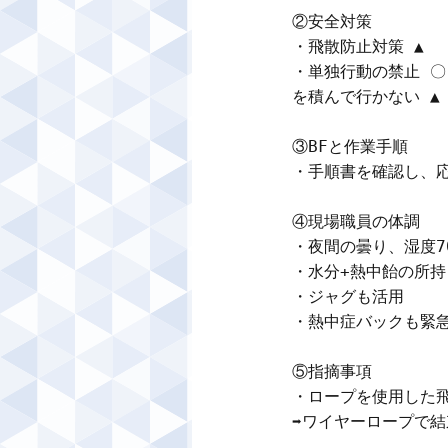
②安全対策

・飛散防止対策 ▲　
・単独行動の禁止 〇
を積んで行かない ▲

③BFと作業手順

・手順書を確認し、応
④現場職員の体調

・夜間の曇り、湿度7
・水分+熱中飴の所持

・ジャグも活用

・熱中症バックも緊急
⑤指摘事項

・ロープを使用した飛
➡ワイヤーロープで結