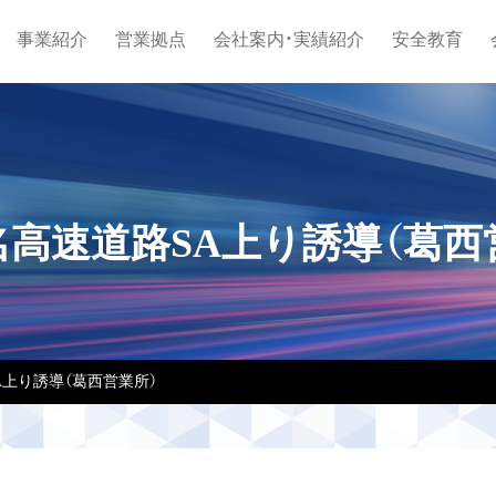
事業紹介
営業拠点
会社案内・実績紹介
安全教育
高速道路SA上り誘導（葛西
上り誘導（葛西営業所）