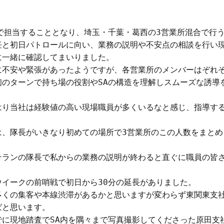
で担当することとなり、埼玉・千葉・葛西の3営業所混合で行う
任と初日パトロールに向い、業務の説明や不安点の相談を行い
一緒に確認してまいりました。

不安や緊張があったようですが、各営業所のメンバーはぞれぞ
初のターンで持ち場の役割やSAの構造を理解しスムーズな誘導
はり当社は経験値の高い現場職員が多くいるなと感じ、指導す
は、隊長がいきなり初めての場所で3営業所のこの人数をまとめ
テランの隊長で私からの業務の説明が終わると直ぐに職員の皆
イークの前哨戦で初日から30分の延長がありました。

多くの集客や本線渋滞があるかと思いますが変わらず東関東支
と思います。

でに現地踏査でSA内を隅々まで写真撮影してくださった原田支