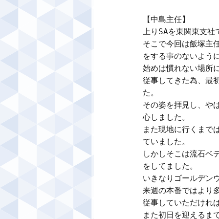
【中島主任】

上りSAを東関東支社
そこで今回は飯塚主
をする事のないように
始めは慣れない場所に
従事してきた為、最
た。

その姿を拝見し、や
心しました。

また現地に行くまで
ていました。

しかしそこは流石ベ
をしてました。

いきなりゴールデンウ
来週の本番ではより
従事していただければ
また初日を迎えるま