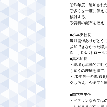
①昨年度、追加された
②多くを一度に伝え
検討する。

③資料の配布を控え
■杉本支社長

毎月開催ありがとうご
参加できなかった職員
■真木所長

・現場も流動的に動
も多くの理解を得て、
・20年選手の現場
クも考え、今までと同
■岡本副主任

・ベテランならではの
　わがままだなと思