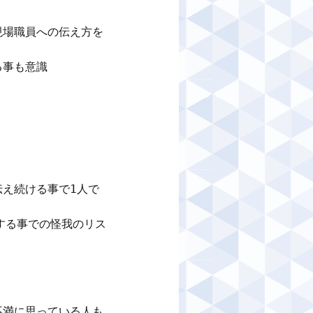
現場職員への伝え方を
事も意識

え続ける事で1人で
する事での怪我のリス
不満に思っている人も