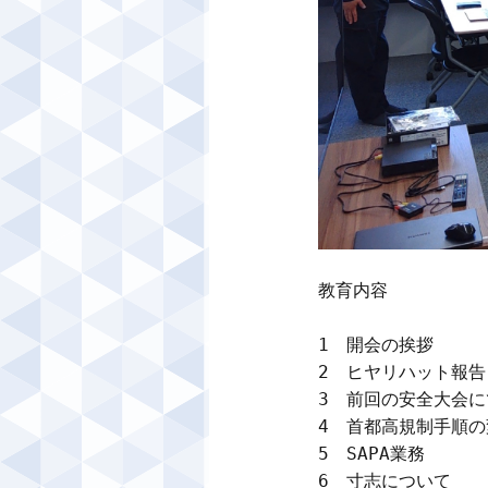
教育内容

1　開会の挨拶

2　ヒヤリハット報告

3　前回の安全大会に
4　首都高規制手順の
5　SAPA業務

6　寸志について
