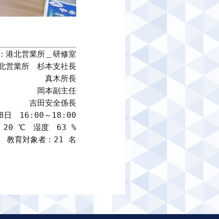
：港北営業所＿研修室

北営業所　杉本支社長

真木所長

岡本副主任

吉田安全係長

日　16:00～18:00

0 ℃　湿度　63 %

教育対象者：21 名