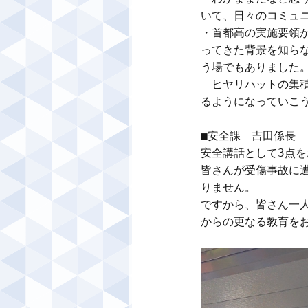
いて、日々のコミュニ
・首都高の実施要領
ってきた背景を知ら
う場でもありました。
　ヒヤリハットの集
るようになっていこう
■安全課　吉田係長

安全講話として3点
皆さんが受傷事故に
りません。

ですから、皆さん一
からの更なる教育をお