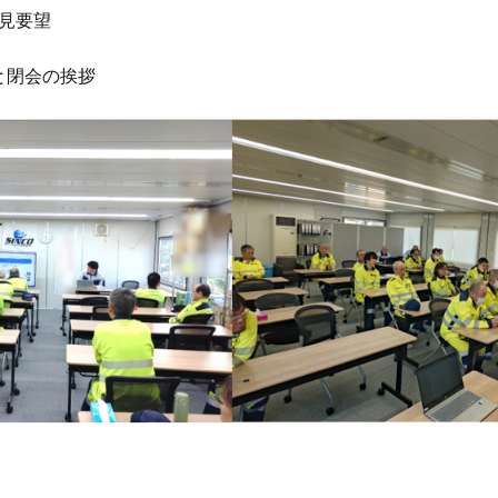
見要望

と閉会の挨拶
