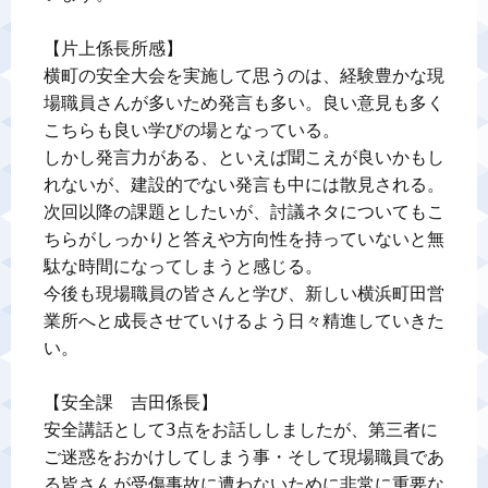
【片上係長所感】

横町の安全大会を実施して思うのは、経験豊かな現
場職員さんが多いため発言も多い。良い意見も多く
こちらも良い学びの場となっている。

しかし発言力がある、といえば聞こえが良いかもし
れないが、建設的でない発言も中には散見される。

次回以降の課題としたいが、討議ネタについてもこ
ちらがしっかりと答えや方向性を持っていないと無
駄な時間になってしまうと感じる。

今後も現場職員の皆さんと学び、新しい横浜町田営
業所へと成長させていけるよう日々精進していきた
い。

【安全課　吉田係長】

安全講話として3点をお話ししましたが、第三者に
ご迷惑をおかけしてしまう事・そして現場職員であ
る皆さんが受傷事故に遭わないために非常に重要な