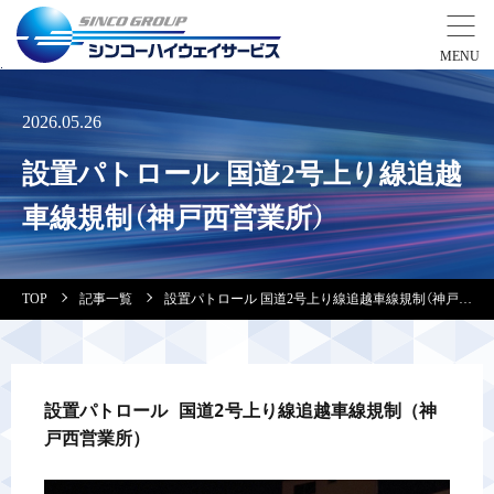
事業紹介
2026.05.26
設置パトロール 国道2号上り線追越
営業拠点
車線規制（神戸西営業所）
会社案内・実績紹介
TOP
記事一覧
設置パトロール 国道2号上り線追越車線規制（神戸西営業所）
安全教育
会社情報
設置パトロール 国道2号上り線追越車線規制（神
戸西営業所）
採用情報