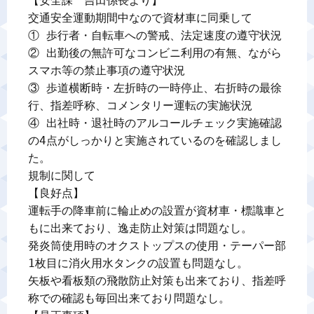
【安全課　吉田係長より】

交通安全運動期間中なので資材車に同乗して

① 歩行者・自転車への警戒、法定速度の遵守状況

② 出勤後の無許可なコンビニ利用の有無、ながら
スマホ等の禁止事項の遵守状況

③ 歩道横断時・左折時の一時停止、右折時の最徐
行、指差呼称、コメンタリー運転の実施状況

④ 出社時・退社時のアルコールチェック実施確認

の4点がしっかりと実施されているのを確認しまし
た。

規制に関して

【良好点】

運転手の降車前に輪止めの設置が資材車・標識車と
もに出来ており、逸走防止対策は問題なし。

発炎筒使用時のオクストップスの使用・テーパー部
1枚目に消火用水タンクの設置も問題なし。

矢板や看板類の飛散防止対策も出来ており、指差呼
称での確認も毎回出来ており問題なし。
