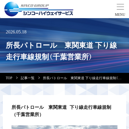
事業紹介
2026.05.18
所長パトロール 東関東道 下り線
営業拠点
走行車線規制（千葉営業所）
会社案内・実績紹介
TOP
記事一覧
所長パトロール 東関東道 下り線走行車線規制（千葉営業所）
安全教育
会社情報
所長パトロール　東関東道 下り線走行車線規制
（千葉営業所）
採用情報