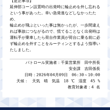
【是正事項】

延伸部コーン設置時の出発時に輪止めを外し忘れる
という事があった。幸い急発進などしなかったた
め、

輪止めが飛ぶといった事は無かったが、一歩間違え
れば事故につながるので、慌てることなく出発時は

運転手が乗車したら荷台作業員が荷台に乗る前に必
ず輪止めを外すことをルーティンとするよう指導い
たしました。

パトロール実施者：千葉営業所　田中所長

安全課　吉田係長

日時：2026年04月09日　06:30～10:00

天候：　天気　晴　気温　18 ℃　湿度　45 %

教育対象者：4 名