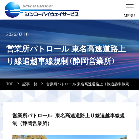
事業紹介
2026.02.10
営業所パトロール 東名高速道路上
営業拠点
り線追越車線規制（静岡営業所）
会社案内・実績紹介
TOP
記事一覧
営業所パトロール 東名高速道路上り線追越車線規制（静岡営業所）
安全教育
会社情報
営業所パトロール 東名高速道路上り線追越車線規
制（静岡営業所）
採用情報