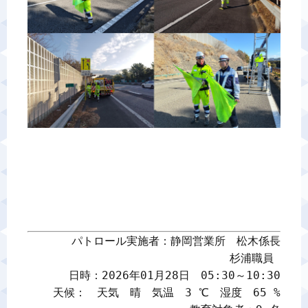
パトロール実施者：静岡営業所　松木係長

杉浦職員 

日時：2026年01月28日　05:30～10:30

天候：　天気　晴　気温　3 ℃　湿度　65 %
