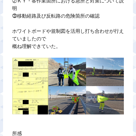
②ＫＹ・各作業箇所における急所と対策について説
明

⓷移動経路及び反転路の危険箇所の確認

ホワイトボードや規制図を活用し打ち合わせが行え
ていましたので

概ね理解できていた。

所感
