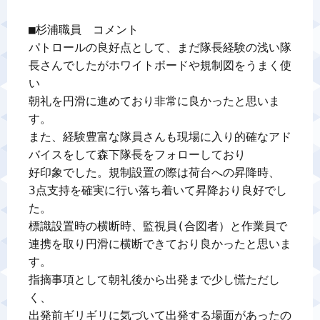
■杉浦職員　コメント

パトロールの良好点として、まだ隊長経験の浅い隊
長さんでしたがホワイトボードや規制図をうまく使
い

朝礼を円滑に進めており非常に良かったと思いま
す。

また、経験豊富な隊員さんも現場に入り的確なアド
バイスをして森下隊長をフォローしており

好印象でした。規制設置の際は荷台への昇降時、

3点支持を確実に行い落ち着いて昇降おり良好でし
た。

標識設置時の横断時、監視員(合図者）と作業員で
連携を取り円滑に横断できており良かったと思いま
す。

指摘事項として朝礼後から出発まで少し慌ただし
く、

出発前ギリギリに気づいて出発する場面があったの