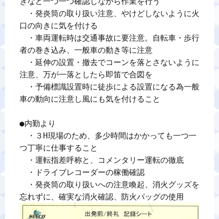
きなど一つ一つ確認しながら作業を行う

　・発炎筒の取り扱い注意、やけどしないように火
口の向きに気を付ける

　・車両運転時は交通事故に要注意。自転車・歩行
者の巻き込み、一般車の動き等に注意

　・延伸の設置・撤去でコーンを落とさないように
注意、万が一落としたら即笛で合図を

　・予備標識設置時に徒歩による設置になる為一般
車の動向に注意し風にも気を付けること

●内勤より

　・３H現場のため、多少時間はかかっても一つ一
つ丁寧に仕事すること

　・運転指差呼称と、コメンタリー運転の徹底

　・ドライブレコーダーの稼働確認

　・発炎筒の取り扱いへの注意喚起、消火グッズを