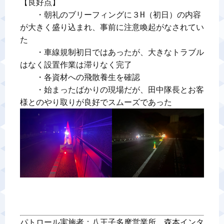
【良好点】

　　・朝礼のブリーフィングに３H（初日）の内容
が大きく盛り込まれ、事前に注意喚起がなされてい
た

　　・車線規制初日ではあったが、大きなトラブル
はなく設置作業は滞りなく完了

　　・各資材への飛散養生を確認

　　・始まったばかりの現場だが、田中隊長とお客
パトロール実施者：八王子多摩営業所　森本インタ