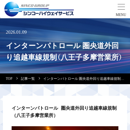
事業紹介
2026.01.09
インターンパトロール 圏央道外回
営業拠点
り追越車線規制（八王子多摩営業所）
会社案内・実績紹介
TOP
記事一覧
インターンパトロール 圏央道外回り追越車線規制（八王子多摩営業所）
安全教育
会社情報
インターンパトロール 圏央道外回り追越車線規制
（八王子多摩営業所）
採用情報