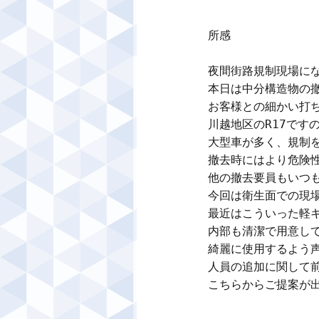
所感

夜間街路規制現場に
本日は中分構造物の撤
お客様との細かい打ち
川越地区のR17です
大型車が多く、規制を
撤去時にはより危険性
他の撤去要員もいつも
今回は衛生面での現場
最近はこういった軽
内部も清潔で用意して
綺麗に使用するよう声
人員の追加に関して前
こちらからご提案が出