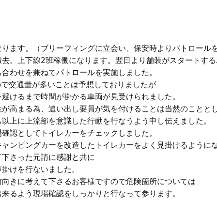
なります。（ブリーフィングに立会い、保安時よりパトロールを
去。上下線2班稼働になります。翌日より舗装がスタートする為
合わせを兼ねてパトロールを実施しました。

ので交通量が多いことは予想しておりましたが

避けるまで時間が掛かる車両が見受けられました。

が高まる為、追い出し要員が気を付けることは当然のこととし
以上に上流部を意識した行動を行なうよう申し伝えました。

確認としてトイレカーをチェックしました。

キャンピングカーを改造したトイレカーをよく見掛けるようにな
下さった元請に感謝と共に

掛けを行ないました。

向きに考えて下さるお客様ですので危険箇所については

来るよう現場確認をしっかりと行なって参ります。
