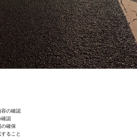
容の確認

確認

の確保

すること
