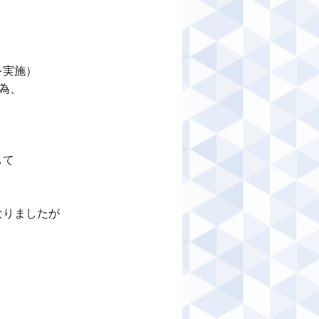
実施）

、

て

りましたが
