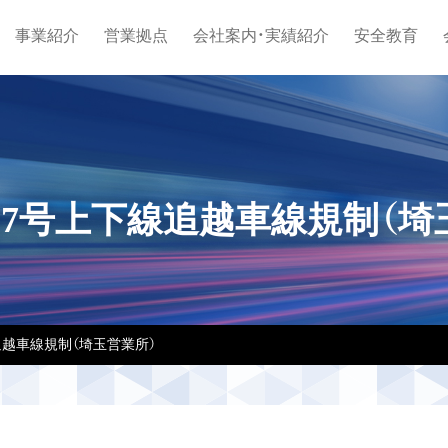
事業紹介
営業拠点
会社案内・実績紹介
安全教育
17号上下線追越車線規制（埼
追越車線規制（埼玉営業所）