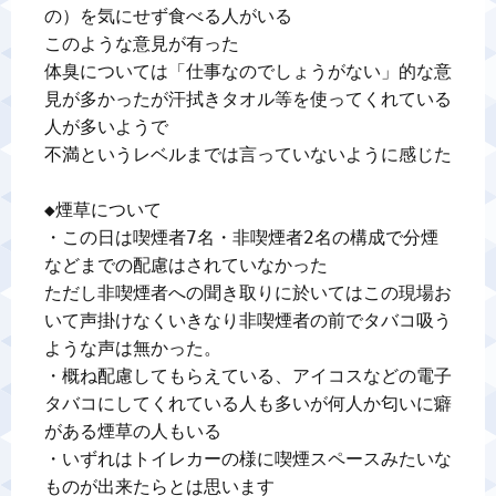
の）を気にせず食べる人がいる

このような意見が有った

体臭については「仕事なのでしょうがない」的な意
見が多かったが汗拭きタオル等を使ってくれている
人が多いようで

不満というレベルまでは言っていないように感じた

◆煙草について

・この日は喫煙者7名・非喫煙者2名の構成で分煙
などまでの配慮はされていなかった

ただし非喫煙者への聞き取りに於いてはこの現場お
いて声掛けなくいきなり非喫煙者の前でタバコ吸う
ような声は無かった。

・概ね配慮してもらえている、アイコスなどの電子
タバコにしてくれている人も多いが何人か匂いに癖
がある煙草の人もいる

・いずれはトイレカーの様に喫煙スペースみたいな
ものが出来たらとは思います
