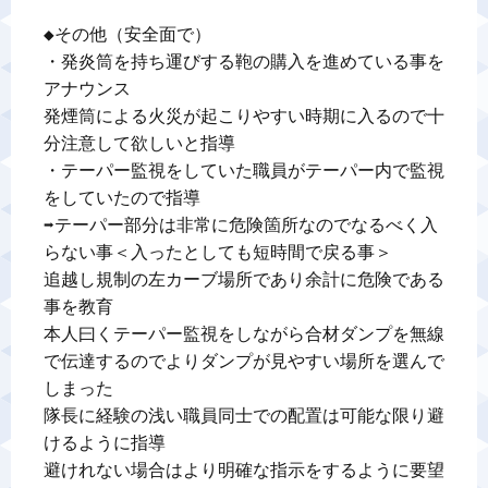
◆その他（安全面で）

・発炎筒を持ち運びする鞄の購入を進めている事を
アナウンス

発煙筒による火災が起こりやすい時期に入るので十
分注意して欲しいと指導

・テーパー監視をしていた職員がテーパー内で監視
をしていたので指導

➡テーパー部分は非常に危険箇所なのでなるべく入
らない事＜入ったとしても短時間で戻る事＞

追越し規制の左カーブ場所であり余計に危険である
事を教育

本人曰くテーパー監視をしながら合材ダンプを無線
で伝達するのでよりダンプが見やすい場所を選んで
しまった

隊長に経験の浅い職員同士での配置は可能な限り避
けるように指導

避けれない場合はより明確な指示をするように要望
