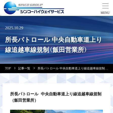
事業紹介
2025.10.29
所長パトロール 中央自動車道上り
営業拠点
線追越車線規制（飯田営業所）
会社案内・実績紹介
TOP
記事一覧
所長パトロール 中央自動車道上り線追越車線規制（飯田営業所）
安全教育
会社情報
所長パトロール 中央自動車道上り線追越車線規制
（飯田営業所）
採用情報