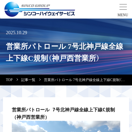
事業紹介
2025.10.29
営業所パトロール 7号北神戸線全線
営業拠点
上下線C規制（神戸西営業所）
会社案内・実績紹介
TOP
記事一覧
営業所パトロール 7号北神戸線全線上下線C規制（神戸西営業所）
安全教育
会社情報
営業所パトロール 7号北神戸線全線上下線C規制
（神戸西営業所）
採用情報