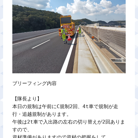
警備業標識
反社会的勢力排除宣言
カスタマーハラスメントに対する基本方針
プライバシーポリシー
ブリーフィング内容

お問い合わせ
【隊長より】

本日の規制は午前にC規制2回、4t車で規制が走
行・追越規制があります。

午後は2t車で入出路の左右の切り替えが2回ありま
すので、

資材準備がありますので資材の把握をして、
