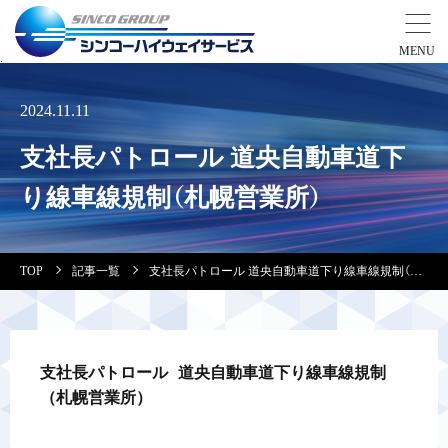
事業紹介
2024.11.11
支社長パトロール 道央自動車道下
営業拠点
り線車線規制（札幌営業所）
会社案内・実績紹介
TOP
記事一覧
支社長パトロール 道央自動車道下り線車線規制（札幌営業所）
安全教育
会社情報
支社長パトロール 道央自動車道下り線車線規制
（札幌営業所）
採用情報