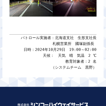
パトロール実施者：北海道支社　生形支社長

札幌営業所　國塚副係長 

日時：2024年10月29日　19:00～02:00

天候：　天気　晴　気温　2 ℃

教育対象者：2 名

（システムチーム　黒野）