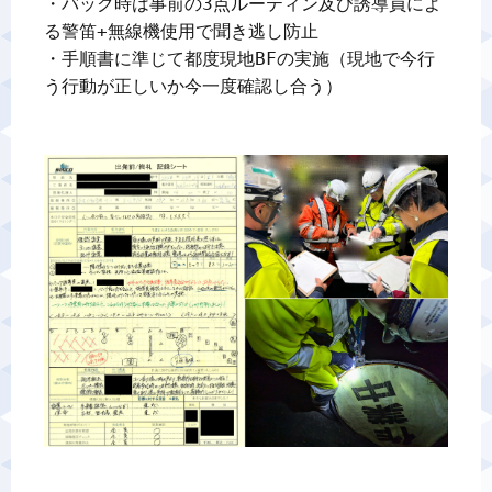
・バック時は事前の3点ルーティン及び誘導員によ
る警笛+無線機使用で聞き逃し防止

・手順書に準じて都度現地BFの実施（現地で今行
う行動が正しいか今一度確認し合う）
