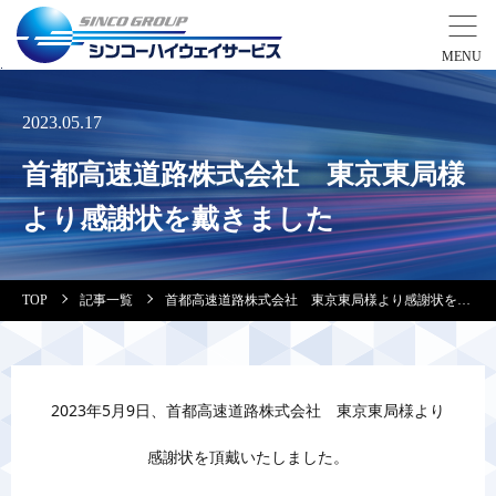
事業紹介
2023.05.17
首都高速道路株式会社 東京東局様
営業拠点
より感謝状を戴きました
会社案内・実績紹介
TOP
記事一覧
首都高速道路株式会社 東京東局様より感謝状を戴きました
安全教育
会社情報
2023年5月9日、首都高速道路株式会社 東京東局様より
採用情報
感謝状を頂戴いたしました。