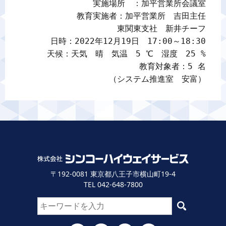
実施場所　：加平営業所会議室

教育実施者：加平営業所　吉田主任

東関東支社　新井チーフ

日時：2022年12月19日　17:00～18:30

天候：天気　晴　気温　5 ℃　湿度　25 %

教育対象者：5 名

（システム推進室　安富）
〒192-0081 東京都八王子市横山町19-4
TEL 042-648-7800