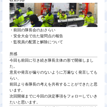
警備業標識
反社会的勢力排除宣言
・前回の隊長会のおさらい

・安全大会で出た疑問点の報告

カスタマーハラスメントに対する基本方針
・監視員の配置と解除について

プライバシーポリシー
所感
今回も前回に引き続き隊長主体の形で開催しまし
た。

お問い合わせ
意見や発言が偏りのないように万遍なく発言しても
らい、

前回より各隊長の考えを共有することができたと思
います。

次回開催までに今回の決定事項をフォローしていき
たいと思います。