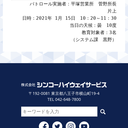
パトロール実施者：平塚営業所　菅野所長

片上

日時：2021年 1月 15日　10：20～11：30

当日の天候：曇　10度

教育対象者：3名

（システム課　黒野）
〒192-0081 東京都八王子市横山町19-4
TEL 042-648-7800