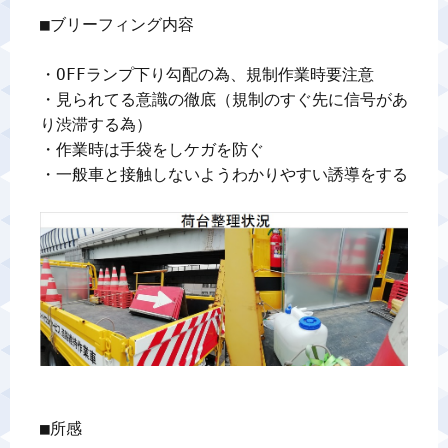
■ブリーフィング内容

警備業標識
・OFFランプ下り勾配の為、規制作業時要注意

反社会的勢力排除宣言
・見られてる意識の徹底（規制のすぐ先に信号があ
り渋滞する為）

・作業時は手袋をしケガを防ぐ

カスタマーハラスメントに対する基本方針
・一般車と接触しないようわかりやすい誘導をする

プライバシーポリシー
お問い合わせ
■所感
