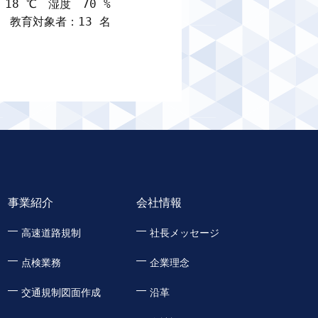
8 ℃　湿度　70 %

教育対象者：13 名
事業紹介
会社情報
高速道路規制
社長メッセージ
点検業務
企業理念
交通規制図面作成
沿革