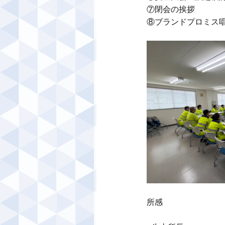
⑦閉会の挨拶

⑧ブランドプロミス唱
所感
