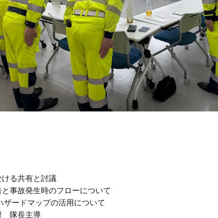
ける共有と討議

と事故発生時のフローについて

ハザードマップの活用について

　隊長主導
