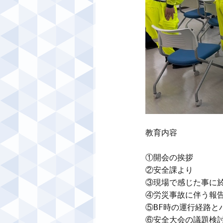
教育内容

①開会の挨拶

②安全課より

③現場で感じた事に於
④労災事故に伴う報告
⑤BF時の運行経路と
⑥安全大会の議題検討