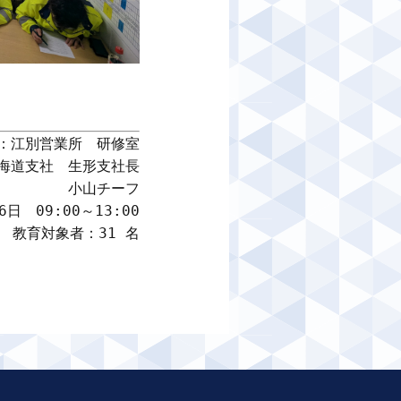
：江別営業所　研修室

海道支社　生形支社長

小山チーフ

日　09:00～13:00

教育対象者：31 名