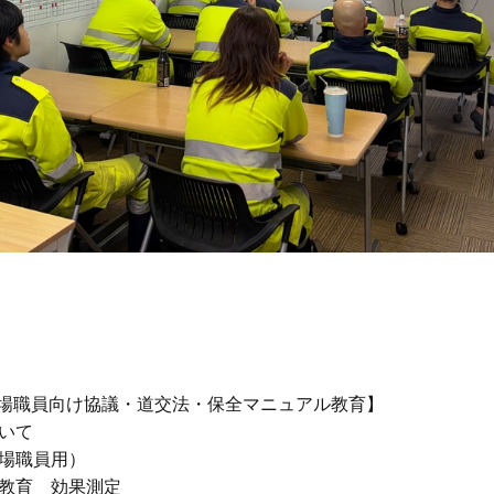
現場職員向け協議・道交法・保全マニュアル教育】

いて

場職員用）

教育　効果測定
