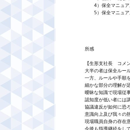
　　4）保全マニュア
　　5）保全マニュア
所感

【生形支社長　コメン
大半の者は保全ルール
一方、ルールや手順を
細かな部分の理解が足
曖昧な知識で現場従事
認知度が低い者には講
協議違反が如何に恐ろ
意識向上及び我々の熱
現場職員自身の存在意
今後も指導継続をして