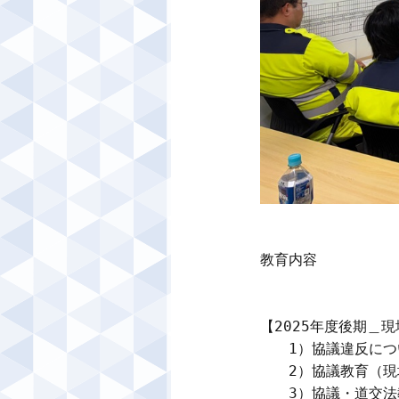
教育内容

【2025年度後期＿
　　1）協議違反につ
　　2）協議教育（現
　　3）協議・道交法