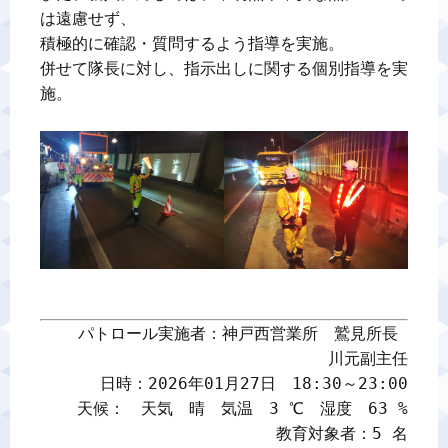
は遠慮せず、

積極的に確認・質問するよう指導を実施。

併せて隊長に対し、指示出しに関する個別指導を実
施。

パトロール実施者：神戸西営業所　鷲見所長 

川元副主任

日時：2026年01月27日　18:30～23:00

天候：　天気　晴　気温　3 ℃　湿度　63 %

教育対象者：5 名
