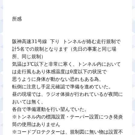
所感

阪神高速31号線 下り トンネルが絡む走行規制で

計5名での規制となります（先日の事案と同じ場
所、同じ規制）

気温は3℃以下と非常に寒く、トンネル内において
は走行風もあり体感温度は0度以下の状況で

思うように身体が動かない恐れもある為、

転倒に注意し手足元確認で準備を進めていた。

昼の現場では、ラジオ体操が行われているが夜間に
おいては無く、

各自で準備運動を行い望んでいた。

※トンネル内の標識設置・テーパー設置につき発炎
筒の使用はありません

※コードプロテクターは、規制図に無い物は設置不