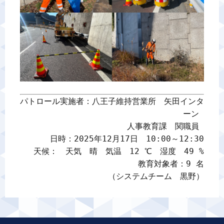
パトロール実施者：八王子維持営業所　矢田インタ
ーン 

人事教育課　関職員 

日時：2025年12月17日　10:00～12:30

天候：　天気　晴　気温　12 ℃　湿度　49 %

教育対象者：9 名

（システムチーム　黒野）