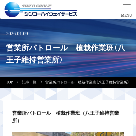
事業紹介
2026.01.09
営業所パトロール 植栽作業班（八
営業拠点
王子維持営業所）
会社案内・実績紹介
TOP
記事一覧
営業所パトロール 植栽作業班（八王子維持営業所）
安全教育
会社情報
営業所パトロール　植栽作業班（八王子維持営業
所）
採用情報