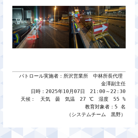
パトロール実施者：所沢営業所　中林所長代理 

金澤副主任

日時：2025年10月07日　21:00～22:30

天候：　天気　曇　気温　27 ℃　湿度　55 %

教育対象者：5 名

（システムチーム　黒野）