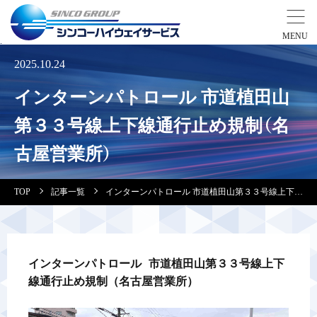
2025.10.24
事業紹介
インターンパトロール 市道植田山
営業拠点
第３３号線上下線通行止め規制（名
古屋営業所）
会社案内・実績紹介
TOP
記事一覧
インターンパトロール 市道植田山第３３号線上下線通行止め規制（名古屋営業所）
安全教育
会社情報
インターンパトロール 市道植田山第３３号線上下
線通行止め規制（名古屋営業所）
採用情報