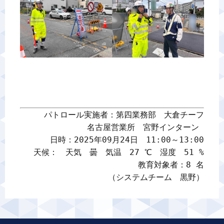
パトロール実施者：第四業務部　大倉チーフ

名古屋営業所　宮野インターン 

日時：2025年09月24日　11:00～13:00

天候：　天気　曇　気温　27 ℃　湿度　51 %

教育対象者：8 名

（システムチーム　黒野）