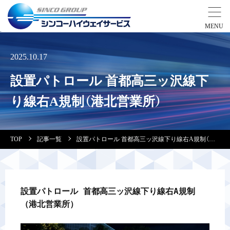
事業紹介
2025.10.17
設置パトロール 首都高三ッ沢線下
営業拠点
り線右A規制（港北営業所）
会社案内・実績紹介
TOP
記事一覧
設置パトロール 首都高三ッ沢線下り線右A規制（港北営業所）
安全教育
会社情報
設置パトロール 首都高三ッ沢線下り線右A規制
（港北営業所）
採用情報