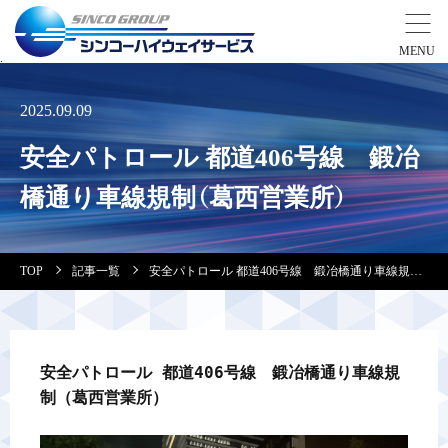
事業紹介
2025.09.09
安全パトロール 都道406号線 鍛冶
営業拠点
橋通り車線規制（葛西営業所）
会社案内・実績紹介
TOP
記事一覧
安全パトロール 都道406号線 鍛冶橋通り車線規制（葛西営業所）
安全教育
会社情報
安全パトロール 都道406号線　鍛冶橋通り車線規
制（葛西営業所）
採用情報