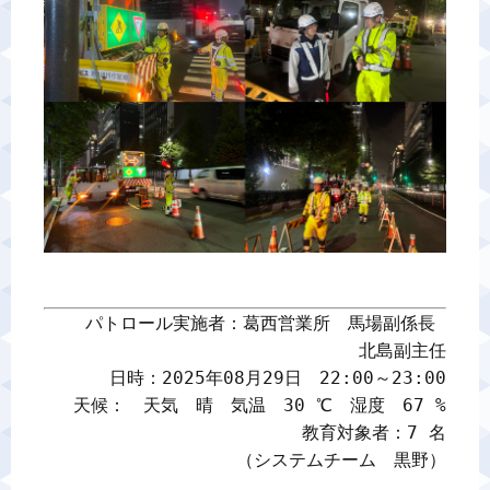
パトロール実施者：葛西営業所　馬場副係長 

北島副主任

日時：2025年08月29日　22:00～23:00

天候：　天気　晴　気温　30 ℃　湿度　67 %

教育対象者：7 名

（システムチーム　黒野）