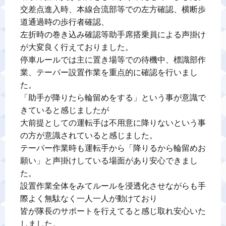
交差点進入時、本線合流部等での左方確認、横断歩
道通過時の歩行者確認、

左折時の巻き込み確認等助手席搭乗員による声掛け
が大変良く行えておりました。

停車ルールでは主に置き場等での待機中、標識部作
業、テーパー設置作業を重点的に確認を行いまし
た。

「助手が降りたら輪留めをする」という事が意識で
きていると感じましたが

大前提としての運転手は不用意に降りないという事
の方が意識されていると感じました。

テーパー作業時も運転手から「降りるから輪留めお
願い」と声掛けしている場面があり安心できまし
た。

設置作業全体をみてルールを浸透化させながらも手
際よく無駄なく一人一人が動けており

皆が隊長のサポートを行えてると感じ取れ安心いた
しました。
