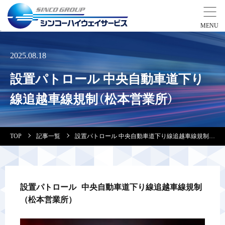
事業紹介
2025.08.18
設置パトロール 中央自動車道下り
営業拠点
線追越車線規制（松本営業所）
会社案内・実績紹介
TOP
記事一覧
設置パトロール 中央自動車道下り線追越車線規制（松本営業所）
安全教育
会社情報
設置パトロール 中央自動車道下り線追越車線規制
（松本営業所）
採用情報