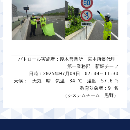
パトロール実施者：厚木営業所　宮本所長代理 

第一業務部　新堀チーフ

日時：2025年07月09日　07:00～11:30

天候：　天気　晴　気温　34 ℃　湿度　57.6 %

教育対象者：9 名

（システムチーム　黒野）