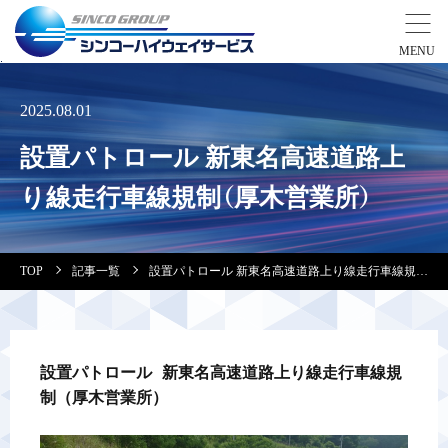
事業紹介
2025.08.01
設置パトロール 新東名高速道路上
営業拠点
り線走行車線規制（厚木営業所）
会社案内・実績紹介
TOP
記事一覧
設置パトロール 新東名高速道路上り線走行車線規制（厚木営業所）
安全教育
会社情報
設置パトロール 新東名高速道路上り線走行車線規
制（厚木営業所）
採用情報