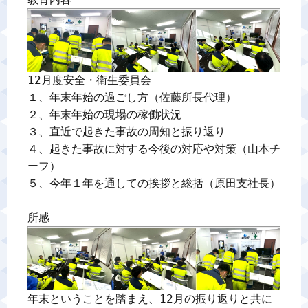
警備業標識
反社会的勢力排除宣言
12月度安全・衛生委員会

１、年末年始の過ごし方（佐藤所長代理）

カスタマーハラスメントに対する基本方針
２、年末年始の現場の稼働状況

３、直近で起きた事故の周知と振り返り

プライバシーポリシー
４、起きた事故に対する今後の対応や対策（山本チ
ーフ）

５、今年１年を通しての挨拶と総括（原田支社長）

お問い合わせ
所感
年末ということを踏まえ、12月の振り返りと共に