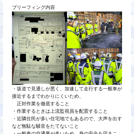
ブリーフィング内容
警備業標識
反社会的勢力排除宣言
カスタマーハラスメントに対する基本方針
プライバシーポリシー
お問い合わせ
・坂道で見通しが悪く、加速して走行する一般車が
接近するまでわかりにくいため、

　正対作業を徹底すること

・作業するときは上流監視員を配置すること

・近隣住民が多い住宅地でもあるので、大声を出す
など無駄な騒音をたてないこと

・一般車の交通量が多いため、身の安全を守るこ