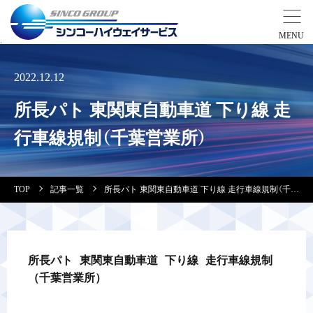
事業紹介
2022.12.12
所長パト 東関東自動車道 下り線 走
営業拠点
行車線規制（千葉営業所）
会社案内・実績紹介
TOP
記事一覧
所長パト 東関東自動車道 下り線 走行車線規制（千葉営業所）
安全教育
会社情報
所長パト 東関東自動車道 下り線 走行車線規制
（千葉営業所）
採用情報