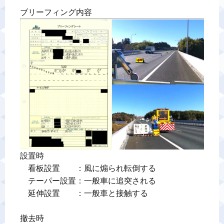
ブリーフィング内容
警備業標識
反社会的勢力排除宣言
カスタマーハラスメントに対する基本方針
プライバシーポリシー
お問い合わせ
設置時

　看板設置　　：風に煽られ転倒する

　テーパー設置：一般車に追突される

　延伸設置　　：一般車と接触する

撤去時
