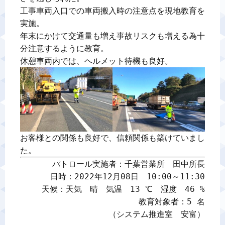
工事車両入口での車両搬入時の注意点を現地教育を
実施。

年末にかけて交通量も増え事故リスクも増える為十
分注意するように教育。

お客様との関係も良好で、信頼関係も築けていまし
た。
パトロール実施者：千葉営業所　田中所長

日時：2022年12月08日　10:00～11:30

天候：天気　晴　気温　13 ℃　湿度　46 %

教育対象者：5 名

（システム推進室　安富）