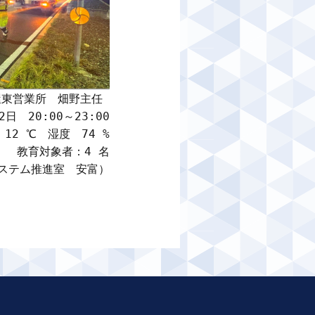
東営業所　畑野主任 

日　20:00～23:00

2 ℃　湿度　74 %

教育対象者：4 名

ステム推進室　安富）