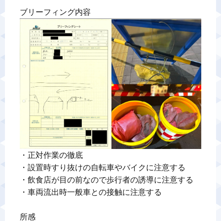
ブリーフィング内容
警備業標識
反社会的勢力排除宣言
カスタマーハラスメントに対する基本方針
プライバシーポリシー
お問い合わせ
・正対作業の徹底

・設置時すり抜けの自転車やバイクに注意する

・飲食店が目の前なので歩行者の誘導に注意する

・車両流出時一般車との接触に注意する

所感