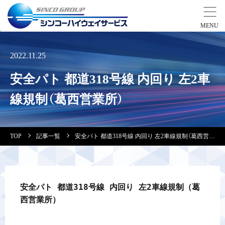
事業紹介
2022.11.25
安全パト 都道318号線 内回り 左2車
営業拠点
線規制（葛西営業所）
会社案内・実績紹介
TOP
記事一覧
安全パト 都道318号線 内回り 左2車線規制（葛西営業所）
安全教育
会社情報
安全パト 都道318号線 内回り 左2車線規制（葛
西営業所）
採用情報