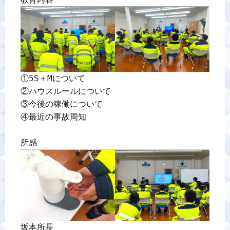
警備業標識
反社会的勢力排除宣言
カスタマーハラスメントに対する基本方針
①5S＋Mについて

②ハウスルールについて

③今後の稼働について

プライバシーポリシー
④最近の事故周知

所感
お問い合わせ
坂本所長
