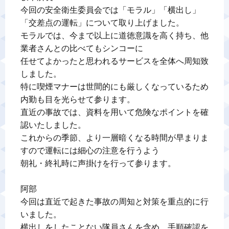
今回の安全衛生委員会では「モラル」「横出し」
「交差点の運転」について取り上げました。

モラルでは、今まで以上に道徳意識を高く持ち、他
業者さんとの比べてもシンコーに

任せてよかったと思われるサービスを全体へ周知致
しました。

特に喫煙マナーは世間的にも厳しくなっているため
内勤も目を光らせて参ります。

直近の事故では、資料を用いて危険なポイントを確
認いたしました。

これからの季節、より一層暗くなる時間が早まりま
すので運転には細心の注意を行うよう

朝礼・終礼時に声掛けを行って参ります。

阿部

今回は直近で起きた事故の周知と対策を重点的に行
いました。

横出しをしたことない隊員さんを含め、手順確認を