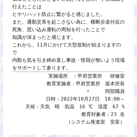
行えたことは

ヒヤリハット防止に繋がると感じました。

また、通勤災害を起こさない為に、横断歩道付近の
死角、思い込み運転の周知を行ったことで

知識が深まったと感じます。

これから、11月にかけて大型規制が始まりますの
で

内勤も気を引き締め直し事故・怪我が無いよう現場
をサポートして参ります。
実施場所　：甲府営業所　 研修室

教育実施者：甲府営業所　坂本所長

〃　　　阿部職員

日時：2022年10月27日　18:00～

天候：天気　晴　気温　16 ℃　湿度　67 %

教育対象者：23 名

（システム推進室　安富）