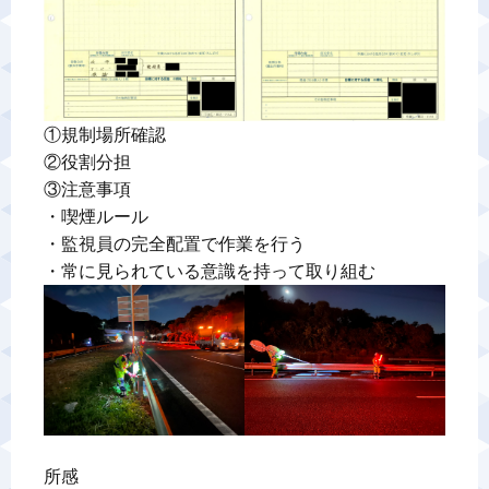
①規制場所確認

②役割分担

③注意事項

・喫煙ルール

・監視員の完全配置で作業を行う

所感