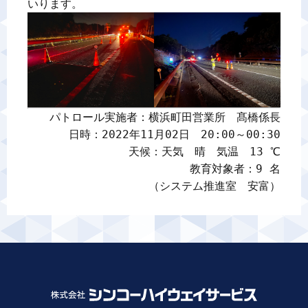
パトロール実施者：横浜町田営業所　髙橋係長

日時：2022年11月02日　20:00～00:30

天候：天気　晴　気温　13 ℃

教育対象者：9 名

（システム推進室　安富）