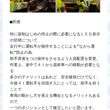
■所感

特に規制はじめの停止の際に必要になるＬＥＤ表示
の切替について、

走行中に運転手が操作することによる”ながら運
転”防止の為、

助手席者をつけ操作をさせるよう人員配置を変更。

作業上、途中で４ｔから資材車への移動が必要とな
る

多少のデメリットはあれど、安全確保だけでなく、

今後４ｔ運転手を目指す人にとっては、助手を担う
ことで

車両の動かし方を覚える機会となるメリットもある
ので、
