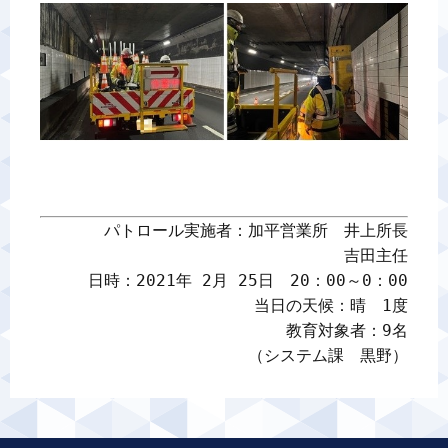
パトロール実施者：加平営業所　井上所長

吉田主任

日時：2021年 2月 25日　20：00～0：00

当日の天候：晴　1度

教育対象者：9名

（システム課　黒野）