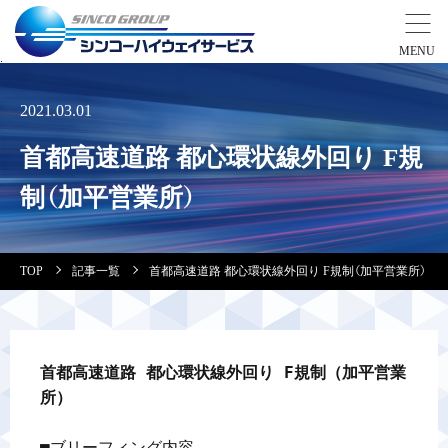
事業紹介
2021.03.01
首都高速道路 都心環状線外回り F規
営業拠点
制（加平営業所）
会社案内・実績紹介
TOP
記事一覧
首都高速道路 都心環状線外回り F規制（加平営業所）
安全教育
会社情報
首都高速道路 都心環状線外回り F規制（加平営業
所）
採用情報
■ブリーフィング内容
