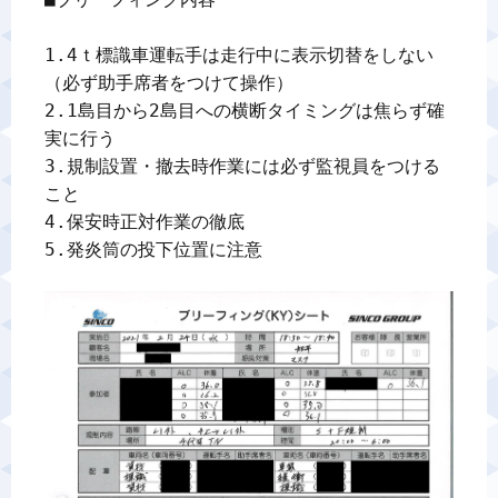
警備業標識
1.4ｔ標識車運転手は走行中に表示切替をしない
（必ず助手席者をつけて操作）

反社会的勢力排除宣言
2.1島目から2島目への横断タイミングは焦らず確
実に行う

3.規制設置・撤去時作業には必ず監視員をつける
カスタマーハラスメントに対する基本方針
こと

4.保安時正対作業の徹底

プライバシーポリシー
5.発炎筒の投下位置に注意

お問い合わせ