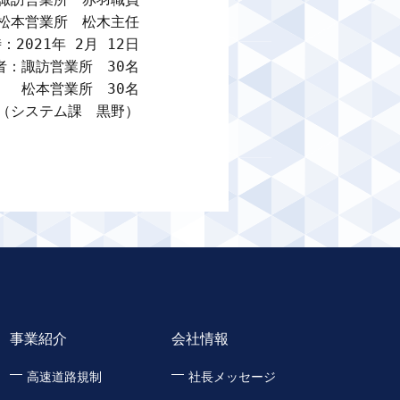
松本営業所　松木主任

：2021年 2月 12日

者：諏訪営業所　30名

松本営業所　30名

（システム課　黒野）
事業紹介
会社情報
高速道路規制
社長メッセージ