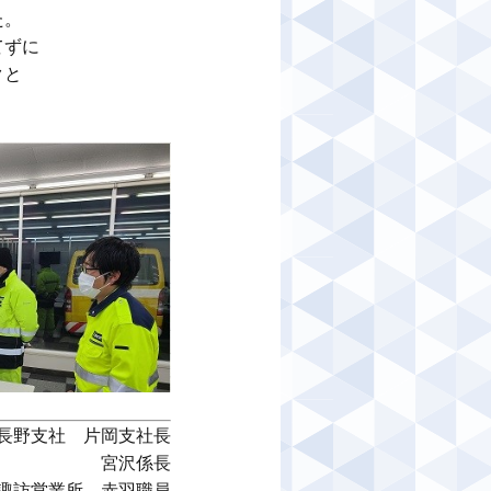
。

ずに

と

長野支社　片岡支社長

宮沢係長

諏訪営業所　赤羽職員
