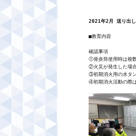
2021年2月 送り
■教育内容

確認事項

①発炎筒使用時は複数
②火災が発生した場合
③初期消火用の水タン
④初期消火活動の際は