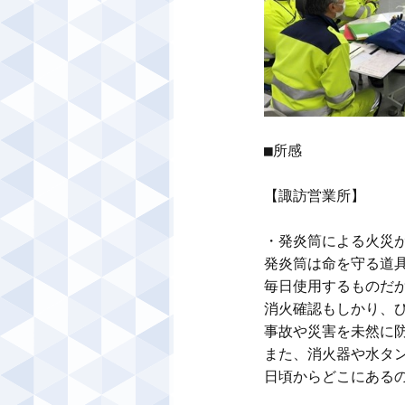
■所感

【諏訪営業所】

・発炎筒による火災が
発炎筒は命を守る道具
毎日使用するものだか
消火確認もしかり、ひ
事故や災害を未然に防
また、消火器や水タン
日頃からどこにあるの