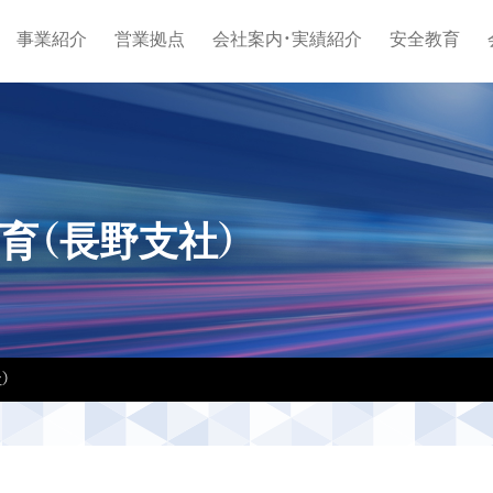
事業紹介
営業拠点
会社案内・実績紹介
安全教育
教育（長野支社）
）