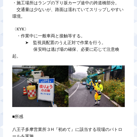
・施工場所はランプの下り坂カーブ途中の跨道橋部分。
警備業標識
交通量は少ないが、路面は濡れていてスリップしやすい
環境。
反社会的勢力排除宣言
〈KYK〉
・作業中に一般車両と接触等する。
➤ 監視員配置のうえ正対で作業を行う。
カスタマーハラスメントに対する基本方針
保安時は逃げ場の確保、必要に応じて注意喚
起。
プライバシーポリシー
お問い合わせ
■所感
八王子多摩営業所３H『初めて』に該当する現場のパトロ
ールを実施。