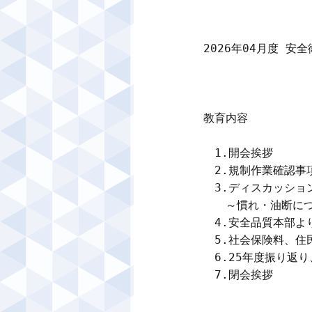
2026年04月度 安
教育内容

　1.開会挨拶　　　
　2.規制作業確認事
　3.ディスカッショ
　　～慣れ・油断につ
　4.安全品質本部よ
　5.社会保険料、住
　6.25年度振り返り
　7.閉会挨拶　　　