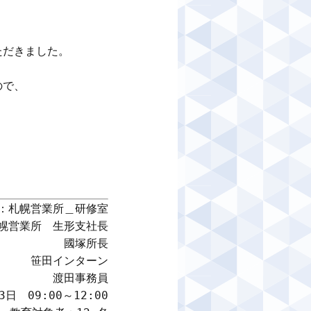
だきました。

で、

：札幌営業所＿研修室

幌営業所　生形支社長

國塚所長

笹田インターン

渡田事務員

日　09:00～12:00
