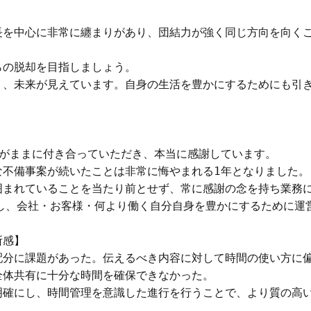


長を中心に非常に纏まりがあり、団結力が強く同じ方向を向く
の脱却を目指しましょう。

り、未来が見えています。自身の生活を豊かにするためにも引
がままに付き合っていただき、本当に感謝しています。

不備事案が続いたことは非常に悔やまれる1年となりました。

囲まれていることを当たり前とせず、常に感謝の念を持ち業務に
し、会社・お客様・何より働く自分自身を豊かにするために運営
感】

配分に課題があった。伝えるべき内容に対して時間の使い方に偏
体共有に十分な時間を確保できなかった。

明確にし、時間管理を意識した進行を行うことで、より質の高