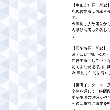
【生形支社長　所感】
札幌営業所は國塚所
す。

今年度は少数運営から
内勤候補者も数名お
す。

【國塚所長　所感】

まずは1年間、私のわ
自営業所として小さな
前向きな現場職員に
26年度は仲間を増や
【笹田インターン　所
全体を通して、時間
重要事項の深掘りや全
今後は事前に構成を
たい。
