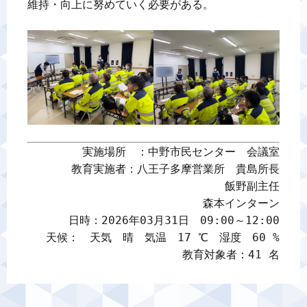
維持・向上に努めていく必要がある。

実施場所　：中野市民センター　会議室

教育実施者：八王子多摩営業所　貴島所長

飯野副主任

森本インターン

日時：2026年03月31日　09:00～12:00

天候：　天気　晴　気温　17 ℃　湿度　60 %

教育対象者：41 名